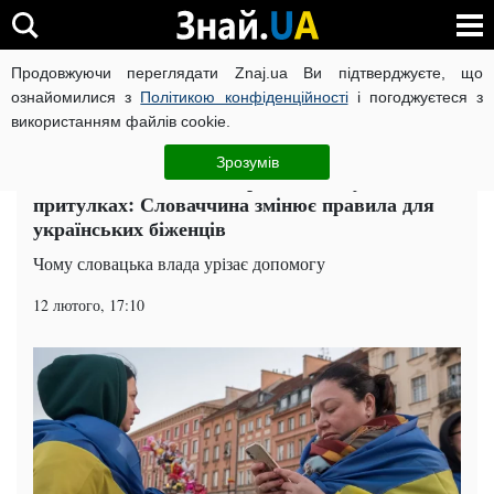
Продовжуючи переглядати Znaj.ua Ви підтверджуєте, що
ВІЙНА РОСІЇ ПРОТИ УКРАЇНИ
КОРОНАВІРУС В УКРАЇНІ І
ознайомилися з
Політикою конфіденційності
і погоджуєтеся з
використанням файлів cookie.
Головна
Тернопіль
ЧИТАТЬ НА РУССКОМ
Зрозумів
Зменшення виплат та проживання у
притулках: Словаччина змінює правила для
українських біженців
Чому словацька влада урізає допомогу
12 лютого, 17:10