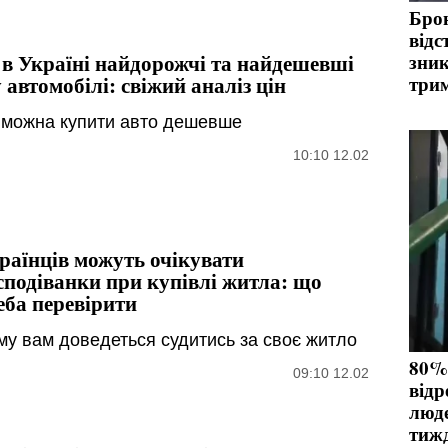
Бро
відс
 в Україні найдорожчі та найдешевші
зник
у автомобілі: свіжий аналіз цін
три
 можна купити авто дешевше
10:10 12.02
раїнців можуть очікувати
сподіванки при купівлі житла: що
еба перевірити
му вам доведеться судитись за своє житло
80%
09:10 12.02
відр
люде
тиж