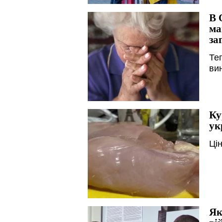
В 
ма
за
Те
ви
Ку
ук
Ці
Як