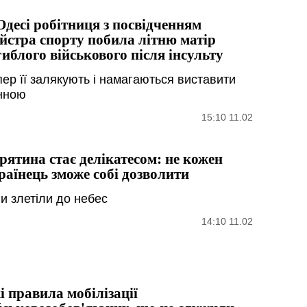
Одесі робітниця з посвідченням
йстра спорту побила літню матір
гиблого військового після інсульту
пер її залякують і намагаються виставити
нною
15:10 11.02
рятина стає делікатесом: не кожен
раїнець зможе собі дозволити
ни злетіли до небес
14:10 11.02
і правила мобілізації