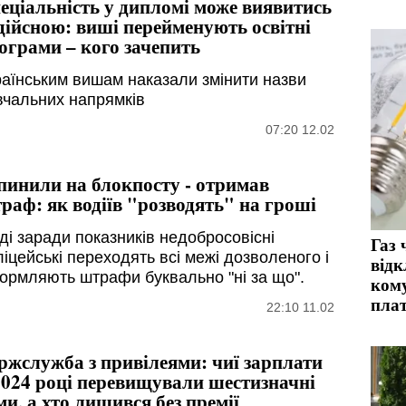
еціальність у дипломі може виявитись
дійсною: виші перейменують освітні
ограми – кого зачепить
раїнським вишам наказали змінити назви
вчальних напрямків
07:20 12.02
пинили на блокпосту - отримав
раф: як водіїв "розводять" на гроші
ді заради показників недобросовісні
Газ 
іцейські переходять всі межі дозволеного і
відк
ормляють штрафи буквально "ні за що".
ком
пла
22:10 11.02
ржслужба з привілеями: чиї зарплати
2024 році перевищували шестизначні
ми, а хто лишився без премії