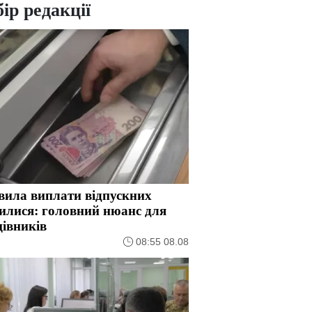
ір редакції
вила виплати відпускних
илися: головний нюанс для
івників
08:55 08.08