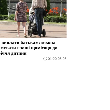
і виплати батькам: можна
мувати гроші щомісяця до
річчя дитини
01:20 08.08