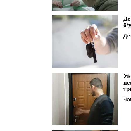
Де
б/
Де
Ук
не
тр
Чо