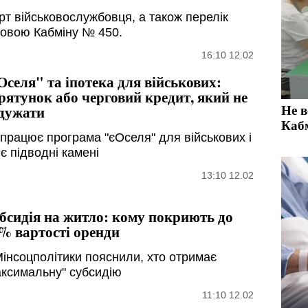
т військовослужбовця, а також перелік
новою Кабміну № 450.
16:10 12.02
Оселя" та іпотека для військових:
рятунок або черговий кредит, який не
Не 
дужати
Кабм
 працює програма "єОселя" для військових і
 є підводні камені
13:10 12.02
бсидія на житло: кому покриють до
% вартості оренди
Мінсоцполітики пояснили, хто отримає
аксимальну" субсидію
11:10 12.02