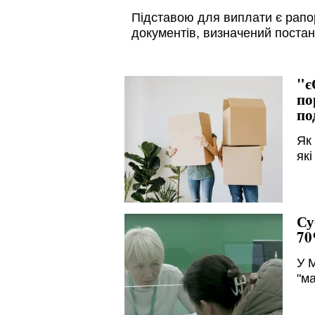
Підставою для виплати є рапор
документів, визначений поста
"є
по
по
Як
які
Су
70
У 
"м