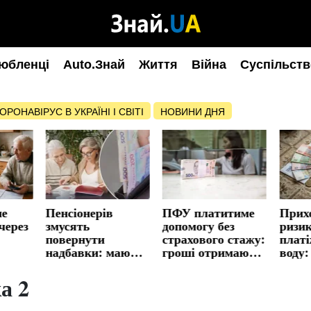
юбленці
Auto.Знай
Життя
Війна
Суспільств
ОРОНАВІРУС В УКРАЇНІ І СВІТІ
НОВИНИ ДНЯ
не
Пенсіонерів
ПФУ платитиме
Прих
через
змусять
допомогу без
ризик
повернути
страхового стажу:
платі
надбавки: мають
гроші отримають
воду:
о
10 днів
люди від 65 років
аби н
та особи з
зайво
а 2
інвалідністю