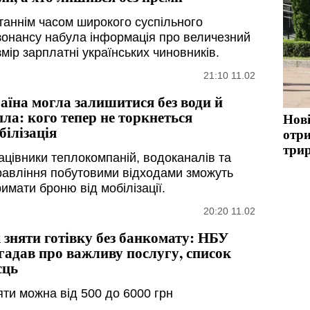
таннім часом широкого суспільного
зонансу набула інформація про величезний
мір зарплатні українських чиновників.
21:10 11.02
аїна могла залишитися без води й
пла: кого тепер не торкнеться
Нов
білізація
отри
три
ацівники теплокомпаній, водоканалів та
равління побутовими відходами зможуть
имати броню від мобілізації.
20:20 11.02
 зняти готівку без банкомату: НБУ
гадав про важливу послугу, список
сць
яти можна від 500 до 6000 грн