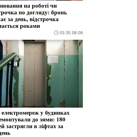
нювання на роботі чи
трочка по догляду: бронь
ає за день, відстрочка
мається роками
03:35 08.08
 електромереж у будинках
емонтували до зими: 180
й застрягли в ліфтах за
день