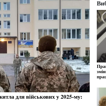
Виб
Пра
змін
прац
житла для військових у 2025-му: