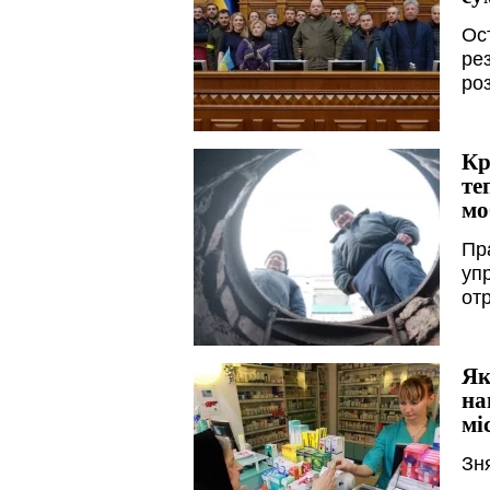
Ос
ре
роз
Кр
те
мо
Пр
уп
отр
Як
на
мі
Зн