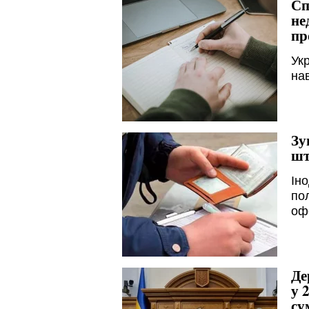
Сп
не
пр
Ук
на
Зу
шт
Іно
пол
оф
Де
у 
су