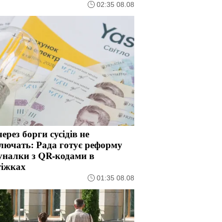
02:35 08.08
через борги сусідів не
лючать: Рада готує реформу
уналки з QR-кодами в
тіжках
01:35 08.08