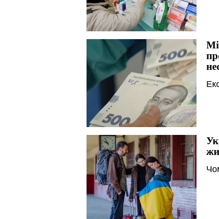
Мі
пр
не
Ек
Ук
жи
Чо