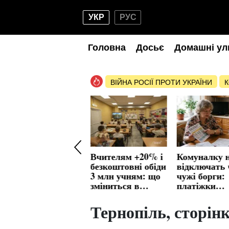
УКР
РУС
Головна
Досьє
Домашні ул
ВІЙНА РОСІЇ ПРОТИ УКРАЇНИ
К
Хліб +10%, м'ясо
Вчителям +20% і
Комуналку 
+10% та молочка
безкоштовні обіди
відключать 
+7%: якими
3 млн учням: що
чужі борги:
будуть ціни на
зміниться в
платіжки
продукти восени
школах з вересня
кардинальн
зміняться
Тернопіль, сторінк