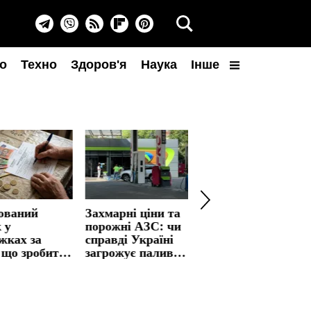
о
Техно
Здоров'я
Наука
Інше
ований
Захмарні ціни та
Успіння
 у
порожні АЗС: чи
Богородиці:
жках за
справді Україні
головна молитва-
 що зробити,
загрожує паливна
оберіг для
е платити
криза
захисту дітей та
го
родини